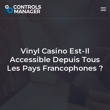
Tog
nav
Vinyl Casino Est-Il
Accessible Depuis Tous
Les Pays Francophones ?