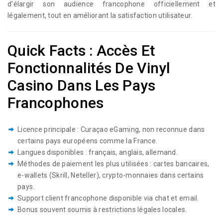
d’élargir son audience francophone officiellement et
légalement, tout en améliorant la satisfaction utilisateur.
Quick Facts : Accès Et
Fonctionnalités De Vinyl
Casino Dans Les Pays
Francophones
Licence principale : Curaçao eGaming, non reconnue dans
certains pays européens comme la France.
Langues disponibles : français, anglais, allemand.
Méthodes de paiement les plus utilisées : cartes bancaires,
e-wallets (Skrill, Neteller), crypto-monnaies dans certains
pays.
Support client francophone disponible via chat et email.
Bonus souvent soumis à restrictions légales locales.