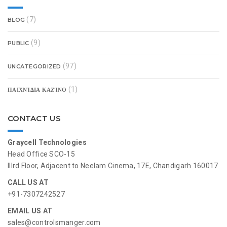
(7)
BLOG
(9)
PUBLIC
(97)
UNCATEGORIZED
(1)
ΠΑΙΧΝΊΔΙΑ ΚΑΖΊΝΟ
CONTACT US
Graycell Technologies
Head Office SCO-15
IIIrd Floor, Adjacent to Neelam Cinema, 17E, Chandigarh 160017
CALL US AT
+91-7307242527
EMAIL US AT
sales@controlsmanger.com