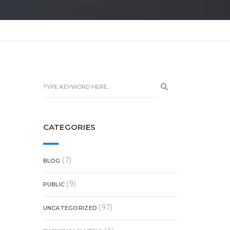
CATEGORIES
(7)
BLOG
(9)
PUBLIC
(97)
UNCATEGORIZED