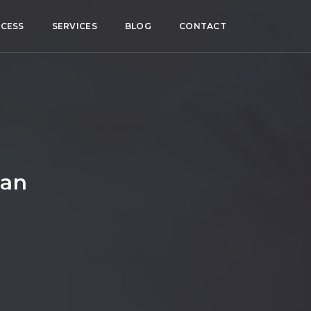
CESS
SERVICES
BLOG
CONTACT
can