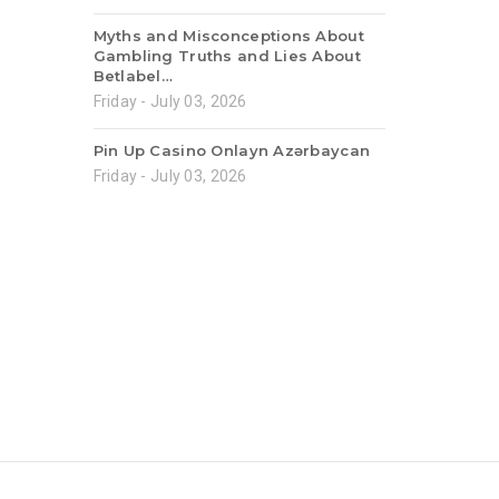
Myths and Misconceptions About
Gambling Truths and Lies About
Betlabel…
Friday - July 03, 2026
Pin Up Casino Onlayn Azərbaycan
Friday - July 03, 2026