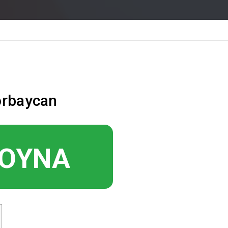
ərbaycan
OYNA