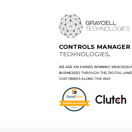
CONTROLS MANAGER
TECHNOLOGIES
.
WE ARE AN AWARD WINNING WEB DESIGN
BUSINESSES THROUGH THE DIGITAL LAND
CUSTOMERS ALONG THE WAY.