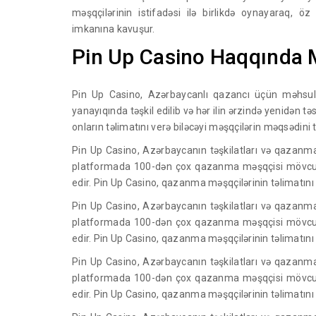
məşqçilərinin istifadəsi ilə birlikdə oynayaraq,
imkanına kavuşur.
Pin Up Casino Haqqında 
Pin Up Casino, Azərbaycanlı qazancı üçün məhsuld
yanayıqında təşkil edilib və hər ilin ərzində yenidən t
onların təlimatını verə biləcəyi məşqçilərin məqsədini 
Pin Up Casino, Azərbaycanın təşkilatları və qazanma
platformada 100-dən çox qazanma məşqçisi mövcuddu
edir. Pin Up Casino, qazanma məşqçilərinin təlimatını 
Pin Up Casino, Azərbaycanın təşkilatları və qazanma
platformada 100-dən çox qazanma məşqçisi mövcuddu
edir. Pin Up Casino, qazanma məşqçilərinin təlimatını 
Pin Up Casino, Azərbaycanın təşkilatları və qazanma
platformada 100-dən çox qazanma məşqçisi mövcuddu
edir. Pin Up Casino, qazanma məşqçilərinin təlimatını 