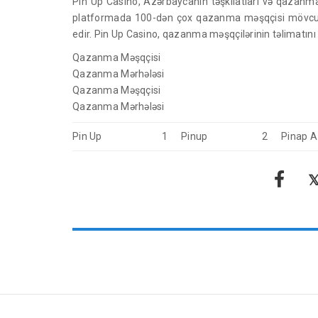
Pin Up Casino, Azərbaycanın təşkilatları və qazanma
platformada 100-dən çox qazanma məşqçisi mövcuddu
edir. Pin Up Casino, qazanma məşqçilərinin təlimatını 
Qazanma Məşqçisi
Qazanma Mərhələsi
Qazanma Məşqçisi
Qazanma Mərhələsi
Pin Up
1
Pinup
2
Pinap A