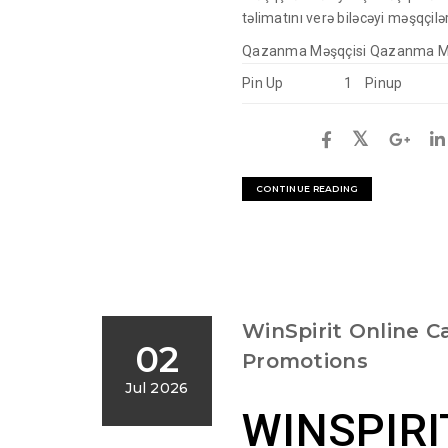
təlimatını verə biləcəyi məşqçilə
Qazanma Məşqçisi Qazanma Mə
Pin Up
1
Pinup
CONTINUE READING
WinSpirit Online C
02
Promotions
Jul 2026
WINSPIRI