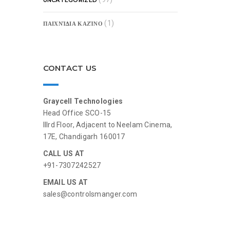
(1)
ΠΑΙΧΝΊΔΙΑ ΚΑΖΊΝΟ
CONTACT US
Graycell Technologies
Head Office SCO-15
IIIrd Floor, Adjacent to Neelam Cinema,
17E, Chandigarh 160017
CALL US AT
+91-7307242527
EMAIL US AT
sales@controlsmanger.com