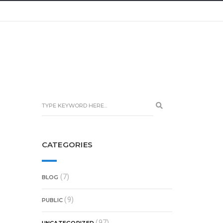
CATEGORIES
(7)
BLOG
(9)
PUBLIC
(97)
UNCATEGORIZED