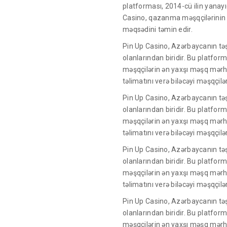
platforması, 2014-cü ilin yanayıqı
Casino, qazanma məşqçilərinin əh
məqsədini təmin edir.
Pin Up Casino, Azərbaycanın tə
olanlarından biridir. Bu platf
məşqçilərin ən yaxşı məşq mərhə
təlimatını verə biləcəyi məşqçilə
Pin Up Casino, Azərbaycanın tə
olanlarından biridir. Bu platf
məşqçilərin ən yaxşı məşq mərhə
təlimatını verə biləcəyi məşqçilə
Pin Up Casino, Azərbaycanın tə
olanlarından biridir. Bu platf
məşqçilərin ən yaxşı məşq mərhə
təlimatını verə biləcəyi məşqçilə
Pin Up Casino, Azərbaycanın tə
olanlarından biridir. Bu platf
məşqçilərin ən yaxşı məşq mərhə