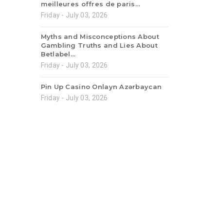
meilleures offres de paris…
Friday - July 03, 2026
Myths and Misconceptions About
Gambling Truths and Lies About
Betlabel…
Friday - July 03, 2026
Pin Up Casino Onlayn Azərbaycan
Friday - July 03, 2026