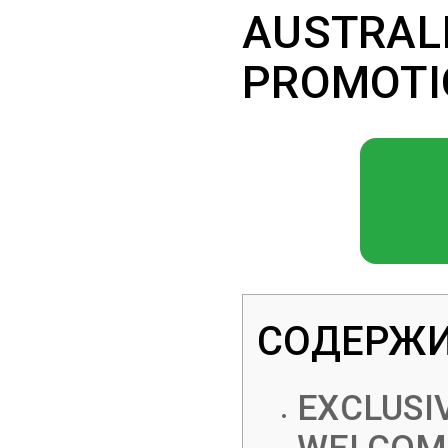
AUSTRALI
PROMOTI
СОДЕРЖ
EXCLUSI