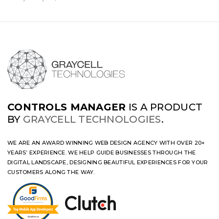
CONTROLS MANAGER
IS A PRODUCT
BY
GRAYCELL TECHNOLOGIES
.
WE ARE AN AWARD WINNING WEB DESIGN AGENCY WITH OVER 20+
YEARS’ EXPERIENCE. WE HELP GUIDE BUSINESSES THROUGH THE
DIGITAL LANDSCAPE, DESIGNING BEAUTIFUL EXPERIENCES FOR YOUR
CUSTOMERS ALONG THE WAY.