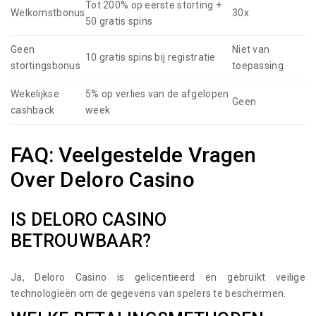
Tot 200% op eerste storting +
Welkomstbonus
30x
50 gratis spins
Geen
Niet van
10 gratis spins bij registratie
stortingsbonus
toepassing
Wekelijkse
5% op verlies van de afgelopen
Geen
cashback
week
FAQ: Veelgestelde Vragen
Over Deloro Casino
IS DELORO CASINO
BETROUWBAAR?
Ja, Deloro Casino is gelicentieerd en gebruikt veilige
technologieën om de gegevens van spelers te beschermen.