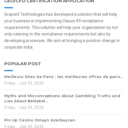
CEO/CFO CERTIFICATION APPLICATION
Graycell Technologies has developed a solution that will help
your business in implementing Clause 49 compliance
requirements. This solution will help your organization by not
only catering to the compliance requirements but also by
developing processes. We aim at bringing a positive change in
corporate India.
POPULAR POST
Meilleurs Sites de Paris : les meilleures offres de paris…
Friday - July 03, 2026
Myths and Misconceptions About Gambling Truths and
Lies About Betlabel…
Friday - July 03, 2026
Pin Up Casino Onlayn Azərbaycan
Friday - July 03, 2026