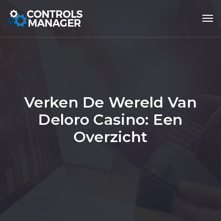
Tog
nav
Verken De Wereld Van
Deloro Casino: Een
Overzicht