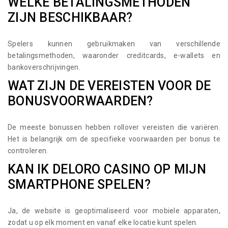
WELKE BETALINGSMETHODEN
ZIJN BESCHIKBAAR?
Spelers kunnen gebruikmaken van verschillende
betalingsmethoden, waaronder creditcards, e-wallets en
bankoverschrijvingen.
WAT ZIJN DE VEREISTEN VOOR DE
BONUSVOORWAARDEN?
De meeste bonussen hebben rollover vereisten die variëren.
Het is belangrijk om de specifieke voorwaarden per bonus te
controleren.
KAN IK DELORO CASINO OP MIJN
SMARTPHONE SPELEN?
Ja, de website is geoptimaliseerd voor mobiele apparaten,
zodat u op elk moment en vanaf elke locatie kunt spelen.