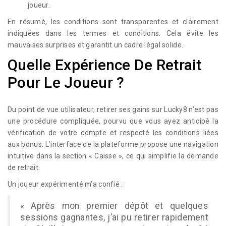
joueur.
En résumé, les conditions sont transparentes et clairement
indiquées dans les termes et conditions. Cela évite les
mauvaises surprises et garantit un cadre légal solide.
Quelle Expérience De Retrait
Pour Le Joueur ?
Du point de vue utilisateur, retirer ses gains sur Lucky8 n’est pas
une procédure compliquée, pourvu que vous ayez anticipé la
vérification de votre compte et respecté les conditions liées
aux bonus. L’interface de la plateforme propose une navigation
intuitive dans la section « Caisse », ce qui simplifie la demande
de retrait.
Un joueur expérimenté m’a confié :
« Après mon premier dépôt et quelques
sessions gagnantes, j’ai pu retirer rapidement