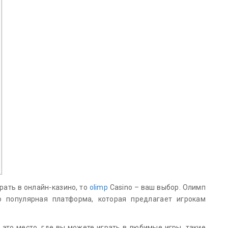
рать в онлайн-казино, то
olimp
Casino – ваш выбор. Олимп
о популярная платформа, которая предлагает игрокам
это место, где вы можете играть в любимые игры, такие