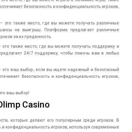
обеспечивает безопасность и конфиденциальность игроков,
– это также место, где вы можете получать различные
шансы на выигрыш. Платформа предлагает различные
роков за их преданность.
 это также место, где вы можете получать поддержку и
предлагает 24/7 поддержку, чтобы помочь вам в любых
– это ваш выбор, если вы ищете надежный и безопасный
спечивает безопасность и конфиденциальность игроков,
это ваш выбор!
limp Casino
ств, которые делают его популярным среди игроков. В
ь и конфиденциальность игроков, используя современные