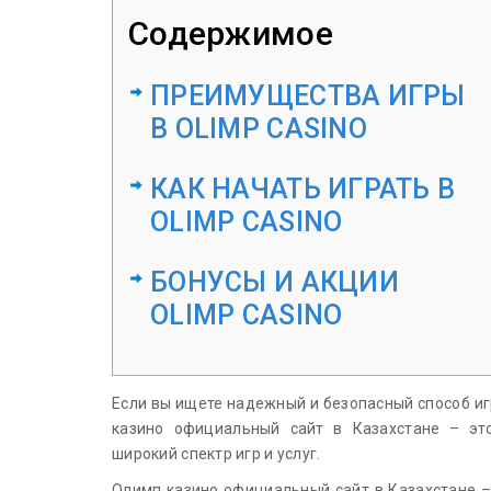
Содержимое
ПРЕИМУЩЕСТВА ИГРЫ
В OLIMP CASINO
КАК НАЧАТЬ ИГРАТЬ В
OLIMP CASINO
БОНУСЫ И АКЦИИ
OLIMP CASINO
Если вы ищете надежный и безопасный способ иг
казино официальный сайт в Казахстане – эт
широкий спектр игр и услуг.
Олимп казино официальный сайт в Казахстане – 