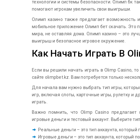
технологии и системы безопасности. Олимп бк та
помогают игрокам увеличить свои выигрыши.
Олимп казино также предлагает возможность и
мобильное приложение Олимп бет скачать. Это п
мира, не оставляя дома. Олимп казино – это лу
выигрыш и безопасное игровое окружение.
Как Начать Играть В Ol
Если вы решили начать играть в Olimp Casino, 
сайте olimpbet.kz. Вам потребуется только нескол
Для начала вам нужно выбрать тип игры, который
игр, включая слоты, карточные игры, рулетку и д
играть.
Важно помнить, что Olimp Casino предлагает 
игровые деньги и тестовый аккаунт. Выберите тип
Реальные деньги – это тип аккаунта, который
Игровые деньги – это тип аккаунта, который п