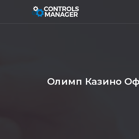
Олимп Казино Офи