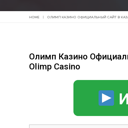
HOME
ОЛИМП КАЗИНО ОФИЦИАЛЬНЫЙ САЙТ В КАЗА
Олимп Казино Официаль
Olimp Casino
И