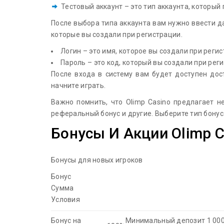
Тестовый аккаунт – это тип аккаунта, который 
После выбора типа аккаунта вам нужно ввести да
которые вы создали при регистрации.
Логин – это имя, которое вы создали при регис
Пароль – это код, который вы создали при рег
После входа в систему вам будет доступен дост
начните играть.
Важно помнить, что Olimp Casino предлагает н
реферальный бонус и другие. Выберите тип бонуса
Бонусы И Акции Olimp C
Бонусы для новых игроков
Бонус
Сумма
Условия
Бонус на
Минимальный депозит 1 00