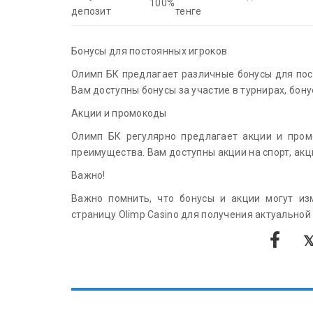
100%
депозит
тенге
Бонусы для постоянных игроков
Олимп БК предлагает различные бонусы для пост
Вам доступны бонусы за участие в турнирах, бону
Акции и промокоды
Олимп БК регулярно предлагает акции и пром
преимущества. Вам доступны акции на спорт, акци
Важно!
Важно помнить, что бонусы и акции могут из
страницу Olimp Casino для получения актуально