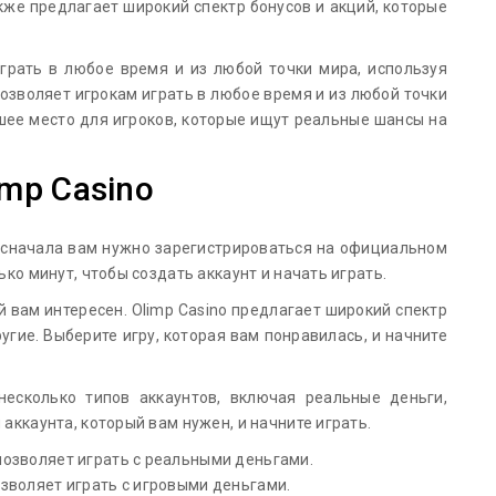
кже предлагает широкий спектр бонусов и акций, которые
грать в любое время и из любой точки мира, используя
озволяет игрокам играть в любое время и из любой точки
чшее место для игроков, которые ищут реальные шансы на
imp Casino
то сначала вам нужно зарегистрироваться на официальном
ько минут, чтобы создать аккаунт и начать играть.
 вам интересен. Olimp Casino предлагает широкий спектр
ругие. Выберите игру, которая вам понравилась, и начните
несколько типов аккаунтов, включая реальные деньги,
 аккаунта, который вам нужен, и начните играть.
 позволяет играть с реальными деньгами.
озволяет играть с игровыми деньгами.