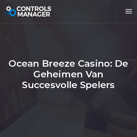
Tog
nav
Ocean Breeze Casino: De
Geheimen Van
Succesvolle Spelers