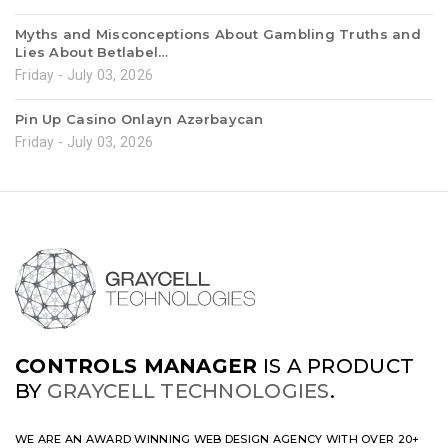
Myths and Misconceptions About Gambling Truths and
Lies About Betlabel…
Friday - July 03, 2026
Pin Up Casino Onlayn Azərbaycan
Friday - July 03, 2026
CONTROLS MANAGER
IS A PRODUCT
BY
GRAYCELL TECHNOLOGIES
.
WE ARE AN AWARD WINNING WEB DESIGN AGENCY WITH OVER 20+