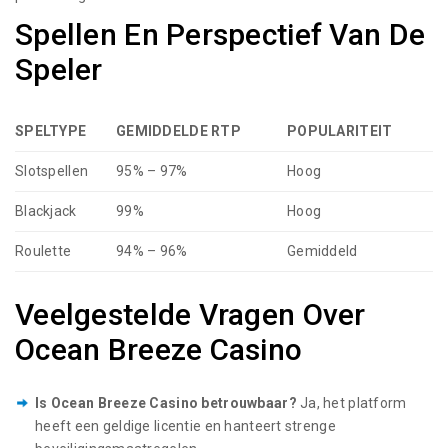
Spellen En Perspectief Van De
Speler
SPELTYPE
GEMIDDELDE RTP
POPULARITEIT
Slotspellen
95% – 97%
Hoog
Blackjack
99%
Hoog
Roulette
94% – 96%
Gemiddeld
Veelgestelde Vragen Over
Ocean Breeze Casino
Is Ocean Breeze Casino betrouwbaar?
Ja, het platform
heeft een geldige licentie en hanteert strenge