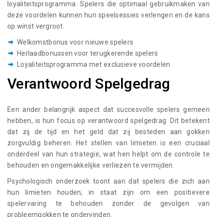
loyaliteitsprogramma. Spelers die optimaal gebruikmaken van
deze voordelen kunnen hun speelsessies verlengen en de kans
op winst vergroot.
Welkomstbonus voor nieuwe spelers
Herlaadbonussen voor terugkerende spelers
Loyaliteitsprogramma met exclusieve voordelen
Verantwoord Spelgedrag
Een ander belangrijk aspect dat succesvolle spelers gemeen
hebben, is hun focus op verantwoord spelgedrag. Dit betekent
dat zij de tijd en het geld dat zij besteden aan gokken
zorgvuldig beheren. Het stellen van limieten is een cruciaal
onderdeel van hun strategie, wat hen helpt om de controle te
behouden en ongemakkelijke verliezen te vermijden.
Psychologisch onderzoek toont aan dat spelers die zich aan
hun limieten houden, in staat zijn om een positievere
spelervaring te behouden zonder de gevolgen van
probleemgokken te ondervinden.