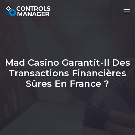
Tog
nav
Mad Casino Garantit-Il Des
Transactions Financières
Sûres En France ?