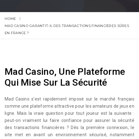
HOME
MAD CASINO GARANTIT-IL DES TRANSACTIONS FINANCIÈRES SÛRES
EN FRANCE ?
Mad Casino, Une Plateforme
Qui Mise Sur La Sécurité
Mad Casino s’est rapidement imposé sur le marché français
comme une plateforme attractive pour les amateurs de jeux en
ligne. Mais la vraie question pour tout joueur est la suivante :
peut-on vraiment lui faire confiance pour assurer la sécurité
des transactions financières ? Dès la première connexion, le
site met en avant un environnement sécurisé, notamment