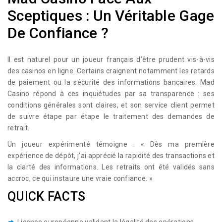
Sceptiques : Un Véritable Gage
De Confiance ?
Il est naturel pour un joueur français d’être prudent vis-à-vis
des casinos en ligne. Certains craignent notamment les retards
de paiement ou la sécurité des informations bancaires. Mad
Casino répond à ces inquiétudes par sa transparence : ses
conditions générales sont claires, et son service client permet
de suivre étape par étape le traitement des demandes de
retrait.
Un joueur expérimenté témoigne : « Dès ma première
expérience de dépôt, j’ai apprécié la rapidité des transactions et
la clarté des informations. Les retraits ont été validés sans
accroc, ce qui instaure une vraie confiance. »
QUICK FACTS
Licence européenne validant la légalité des opérations