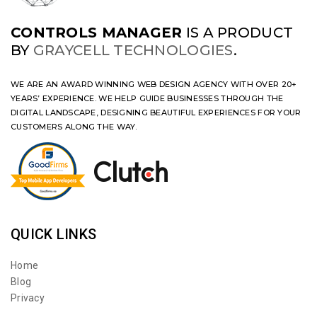
CONTROLS MANAGER
IS A PRODUCT
BY
GRAYCELL TECHNOLOGIES
.
WE ARE AN AWARD WINNING WEB DESIGN AGENCY WITH OVER 20+
YEARS’ EXPERIENCE. WE HELP GUIDE BUSINESSES THROUGH THE
DIGITAL LANDSCAPE, DESIGNING BEAUTIFUL EXPERIENCES FOR YOUR
CUSTOMERS ALONG THE WAY.
QUICK LINKS
Home
Blog
Privacy