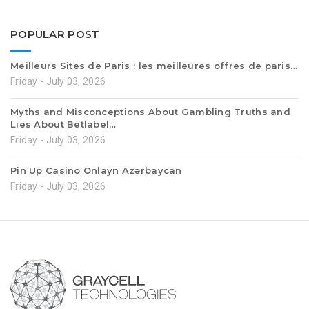
POPULAR POST
Meilleurs Sites de Paris : les meilleures offres de paris…
Friday - July 03, 2026
Myths and Misconceptions About Gambling Truths and
Lies About Betlabel…
Friday - July 03, 2026
Pin Up Casino Onlayn Azərbaycan
Friday - July 03, 2026