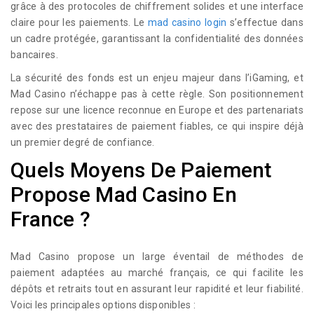
grâce à des protocoles de chiffrement solides et une interface
claire pour les paiements. Le
mad casino login
s’effectue dans
un cadre protégée, garantissant la confidentialité des données
bancaires.
La sécurité des fonds est un enjeu majeur dans l’iGaming, et
Mad Casino n’échappe pas à cette règle. Son positionnement
repose sur une licence reconnue en Europe et des partenariats
avec des prestataires de paiement fiables, ce qui inspire déjà
un premier degré de confiance.
Quels Moyens De Paiement
Propose Mad Casino En
France ?
Mad Casino propose un large éventail de méthodes de
paiement adaptées au marché français, ce qui facilite les
dépôts et retraits tout en assurant leur rapidité et leur fiabilité.
Voici les principales options disponibles :