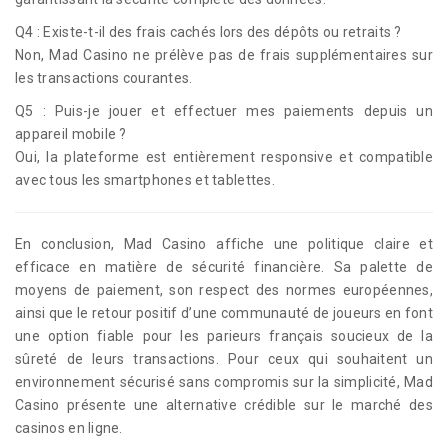
Q4 : Existe-t-il des frais cachés lors des dépôts ou retraits ?
Non, Mad Casino ne prélève pas de frais supplémentaires sur
les transactions courantes.
Q5 : Puis-je jouer et effectuer mes paiements depuis un
appareil mobile ?
Oui, la plateforme est entièrement responsive et compatible
avec tous les smartphones et tablettes.
En conclusion, Mad Casino affiche une politique claire et
efficace en matière de sécurité financière. Sa palette de
moyens de paiement, son respect des normes européennes,
ainsi que le retour positif d’une communauté de joueurs en font
une option fiable pour les parieurs français soucieux de la
sûreté de leurs transactions. Pour ceux qui souhaitent un
environnement sécurisé sans compromis sur la simplicité, Mad
Casino présente une alternative crédible sur le marché des
casinos en ligne.