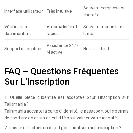
Souvent complexe ou
Interface utilisateur
Très intuitive
chargée
Vérification
Automatisée et
Souvent manuelle et
documentaire
rapide
lente
Assistance 24/7
Support inscription
Horaires limités
réactive
FAQ – Questions Fréquentes
Sur L’inscription
1. Quelle pièce d’identité est acceptée pour l’inscription sur
Talismania ?
Talismania accepte la carte d’identité, le passeport ou le permis
de conduire en cours de validité pour valider votre identité.
2. Dois-je effectuer un dépôt pour finaliser mon inscription ?