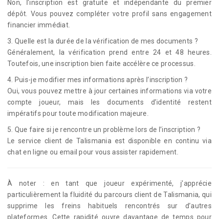
Non, l’inscription est gratuite et indépendante du premier
dépôt. Vous pouvez compléter votre profil sans engagement
financier immédiat.
3. Quelle est la durée de la vérification de mes documents ?
Généralement, la vérification prend entre 24 et 48 heures.
Toutefois, une inscription bien faite accélère ce processus.
4. Puis-je modifier mes informations après l’inscription ?
Oui, vous pouvez mettre à jour certaines informations via votre
compte joueur, mais les documents d’identité restent
impératifs pour toute modification majeure.
5. Que faire si je rencontre un problème lors de l’inscription ?
Le service client de Talismania est disponible en continu via
chat en ligne ou email pour vous assister rapidement.
À noter : en tant que joueur expérimenté, j’apprécie
particulièrement la fluidité du parcours client de Talismania, qui
supprime les freins habituels rencontrés sur d’autres
plateformes. Cette rapidité ouvre davantage de temps pour