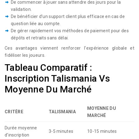
De commencer à jouer sans attendre des jours pour la
validation.
De bénéficier d’un support client plus efficace en cas de
question liée au compte.
De gérer rapidement vos méthodes de paiement pour des
dépôts et retraits sans délai.
Ces avantages viennent renforcer l’expérience globale et
fidéliser les joueurs.
Tableau Comparatif :
Inscription Talismania Vs
Moyenne Du Marché
MOYENNE DU
CRITÈRE
TALISMANIA
MARCHÉ
Durée moyenne
3-5 minutes
10-15 minutes
d’inscription