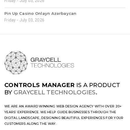
Friday - July 03, 2026
Pin Up Casino Onlayn Azərbaycan
Friday - July 03, 2026
CONTROLS MANAGER
IS A PRODUCT
BY
GRAYCELL TECHNOLOGIES
.
WE ARE AN AWARD WINNING WEB DESIGN AGENCY WITH OVER 20+
YEARS’ EXPERIENCE. WE HELP GUIDE BUSINESSES THROUGH THE
DIGITAL LANDSCAPE, DESIGNING BEAUTIFUL EXPERIENCES FOR YOUR
CUSTOMERS ALONG THE WAY.