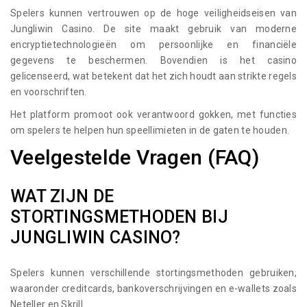
Spelers kunnen vertrouwen op de hoge veiligheidseisen van
Jungliwin Casino. De site maakt gebruik van moderne
encryptietechnologieën om persoonlijke en financiële
gegevens te beschermen. Bovendien is het casino
gelicenseerd, wat betekent dat het zich houdt aan strikte regels
en voorschriften.
Het platform promoot ook verantwoord gokken, met functies
om spelers te helpen hun speellimieten in de gaten te houden.
Veelgestelde Vragen (FAQ)
WAT ZIJN DE
STORTINGSMETHODEN BIJ
JUNGLIWIN CASINO?
Spelers kunnen verschillende stortingsmethoden gebruiken,
waaronder creditcards, bankoverschrijvingen en e-wallets zoals
Neteller en Skrill.