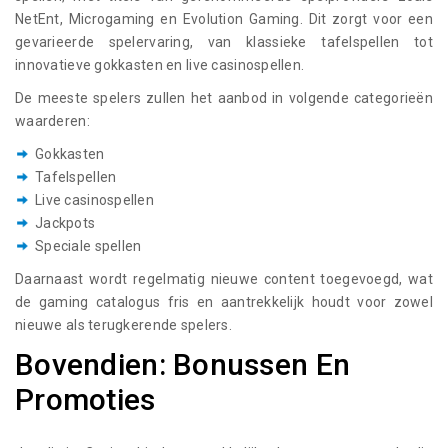
NetEnt, Microgaming en Evolution Gaming. Dit zorgt voor een
gevarieerde spelervaring, van klassieke tafelspellen tot
innovatieve gokkasten en live casinospellen.
De meeste spelers zullen het aanbod in volgende categorieën
waarderen:
Gokkasten
Tafelspellen
Live casinospellen
Jackpots
Speciale spellen
Daarnaast wordt regelmatig nieuwe content toegevoegd, wat
de gaming catalogus fris en aantrekkelijk houdt voor zowel
nieuwe als terugkerende spelers.
Bovendien: Bonussen En
Promoties