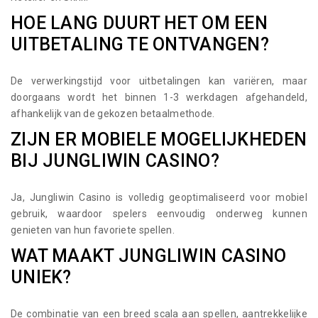
HOE LANG DUURT HET OM EEN
UITBETALING TE ONTVANGEN?
De verwerkingstijd voor uitbetalingen kan variëren, maar
doorgaans wordt het binnen 1-3 werkdagen afgehandeld,
afhankelijk van de gekozen betaalmethode.
ZIJN ER MOBIELE MOGELIJKHEDEN
BIJ JUNGLIWIN CASINO?
Ja, Jungliwin Casino is volledig geoptimaliseerd voor mobiel
gebruik, waardoor spelers eenvoudig onderweg kunnen
genieten van hun favoriete spellen.
WAT MAAKT JUNGLIWIN CASINO
UNIEK?
De combinatie van een breed scala aan spellen, aantrekkelijke