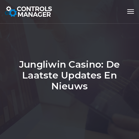
Tog
nav
Jungliwin Casino: De
Laatste Updates En
Nieuws