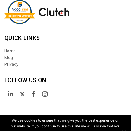
QUICK LINKS
Home
Blog
Privacy
FOLLOW US ON
We use cookies to ensure that we give you the best experience on
our website. If you continue to use this site we will assume that you