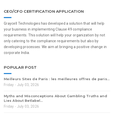
CEO/CFO CERTIFICATION APPLICATION
Graycell Technologies has developed a solution that will help
your business in implementing Clause 49 compliance
requirements. This solution will help your organization by not
only catering to the compliance requirements but also by
developing processes. We aim at bringing a positive change in
corporate India.
POPULAR POST
Meilleurs Sites de Paris : les meilleures offres de paris…
Friday - July 03, 2026
Myths and Misconceptions About Gambling Truths and
Lies About Betlabel…
Friday - July 03, 2026