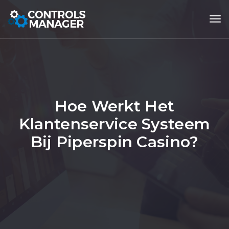
Tog
nav
Hoe Werkt Het
Klantenservice Systeem
Bij Piperspin Casino?