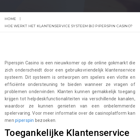
HOME
HOE WERKT HET KLANTENSERVICE SYSTEEM BIJ PIPERSPIN CASINO?
Piperspin Casino is een nieuwkomer op de online gokmarkt die
zich onderscheidt door een gebruiksvriendelijk klantenservice
systeem. Dit systeem is ontworpen om spelers een vlotte en
efficiënte ondersteuning te bieden wanneer ze vragen of
problemen ondervinden. Klanten kunnen gemakkelijk toegang
krijgen tot helpdeskfunctionaliteiten via verschillende kanalen,
waardoor ze kunnen genieten van een onbelemmerde
spelervaring. Voor meer informatie over de casinoplatform kan
men
piperspin
bezoeken.
Toegankelijke Klantenservice