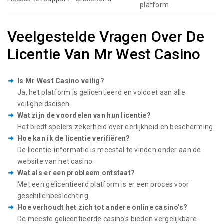
platform
Veelgestelde Vragen Over De
Licentie Van Mr West Casino
Is Mr West Casino veilig?
Ja, het platform is gelicentieerd en voldoet aan alle
veiligheidseisen.
Wat zijn de voordelen van hun licentie?
Het biedt spelers zekerheid over eerlijkheid en bescherming.
Hoe kan ik de licentie verifiëren?
De licentie-informatie is meestal te vinden onder aan de
website van het casino.
Wat als er een probleem ontstaat?
Met een gelicentieerd platform is er een proces voor
geschillenbeslechting.
Hoe verhoudt het zich tot andere online casino’s?
De meeste gelicentieerde casino’s bieden vergelijkbare