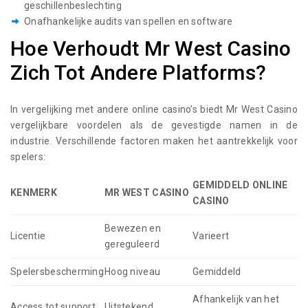
geschillenbeslechting
Onafhankelijke audits van spellen en software
Hoe Verhoudt Mr West Casino
Zich Tot Andere Platforms?
In vergelijking met andere online casino’s biedt Mr West Casino
vergelijkbare voordelen als de gevestigde namen in de
industrie. Verschillende factoren maken het aantrekkelijk voor
spelers:
GEMIDDELD ONLINE
KENMERK
MR WEST CASINO
CASINO
Bewezen en
Licentie
Varieert
gereguleerd
Spelersbescherming
Hoog niveau
Gemiddeld
Afhankelijk van het
Access tot support
Uitstekend