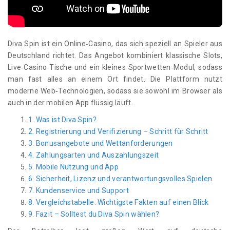
Diva Spin ist ein Online‑Casino, das sich speziell an Spieler aus
Deutschland richtet. Das Angebot kombiniert klassische Slots,
Live‑Casino‑Tische und ein kleines Sportwetten‑Modul, sodass
man fast alles an einem Ort findet. Die Plattform nutzt
moderne Web‑Technologien, sodass sie sowohl im Browser als
auch in der mobilen App flüssig läuft.
1. Was ist Diva Spin?
2. Registrierung und Verifizierung – Schritt für Schritt
3. Bonusangebote und Wettanforderungen
4. Zahlungsarten und Auszahlungszeit
5. Mobile Nutzung und App
6. Sicherheit, Lizenz und verantwortungsvolles Spielen
7. Kundenservice und Support
8. Vergleichstabelle: Wichtigste Fakten auf einen Blick
9. Fazit – Solltest du Diva Spin wählen?