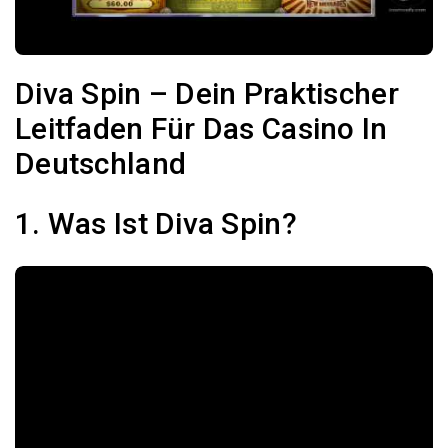
Diva Spin – Dein Praktischer
Leitfaden Für Das Casino In
Deutschland
1. Was Ist Diva Spin?