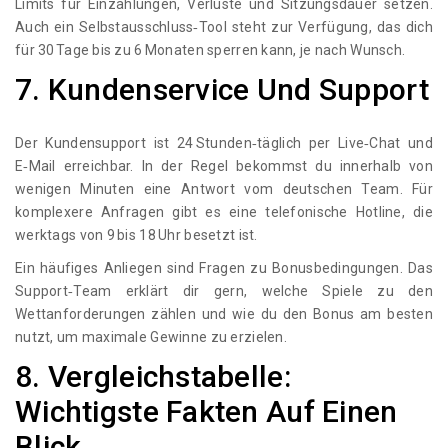
Limits für Einzahlungen, Verluste und Sitzungsdauer setzen.
Auch ein Selbstausschluss‑Tool steht zur Verfügung, das dich
für 30 Tage bis zu 6 Monaten sperren kann, je nach Wunsch.
7. Kundenservice Und Support
Der Kundensupport ist 24 Stunden‑täglich per Live‑Chat und
E‑Mail erreichbar. In der Regel bekommst du innerhalb von
wenigen Minuten eine Antwort vom deutschen Team. Für
komplexere Anfragen gibt es eine telefonische Hotline, die
werktags von 9 bis 18 Uhr besetzt ist.
Ein häufiges Anliegen sind Fragen zu Bonusbedingungen. Das
Support‑Team erklärt dir gern, welche Spiele zu den
Wettanforderungen zählen und wie du den Bonus am besten
nutzt, um maximale Gewinne zu erzielen.
8. Vergleichstabelle:
Wichtigste Fakten Auf Einen
Blick