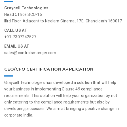
Graycell Technologies
Head Office SCO-15
IIIrd Floor, Adjacent to Neelam Cinema, 17E, Chandigarh 160017
CALL US AT
+91-7307242527
EMAIL US AT
sales@controlsmanger.com
CEO/CFO CERTIFICATION APPLICATION
Graycell Technologies has developed a solution that will help
your business in implementing Clause 49 compliance
requirements. This solution will help your organization by not
only catering to the compliance requirements but also by
developing processes. We aim at bringing a positive change in
corporate India.