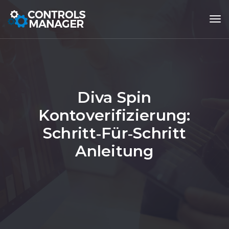
Tog
nav
Diva Spin
Kontoverifizierung:
Schritt‑für‑Schritt
Anleitung