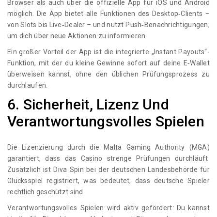
Browser als auch über die offizielle App für iOS und Android
möglich. Die App bietet alle Funktionen des Desktop‑Clients –
von Slots bis Live‑Dealer – und nutzt Push‑Benachrichtigungen,
um dich über neue Aktionen zu informieren.
Ein großer Vorteil der App ist die integrierte „Instant Payouts“-
Funktion, mit der du kleine Gewinne sofort auf deine E‑Wallet
überweisen kannst, ohne den üblichen Prüfungsprozess zu
durchlaufen.
6. Sicherheit, Lizenz Und
Verantwortungsvolles Spielen
Die Lizenzierung durch die Malta Gaming Authority (MGA)
garantiert, dass das Casino strenge Prüfungen durchläuft.
Zusätzlich ist Diva Spin bei der deutschen Landesbehörde für
Glücksspiel registriert, was bedeutet, dass deutsche Spieler
rechtlich geschützt sind.
Verantwortungsvolles Spielen wird aktiv gefördert: Du kannst