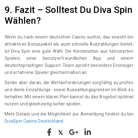
9. Fazit – Solltest Du Diva Spin
Wählen?
Wenn du nach einem deutschen Casino suchst, das sowohl ein
attraktives Bonuspaket als auch schnelle Auszahlungen bietet,
ist Diva Spin eine gute Wahl. Die Kombination aus lizenzierten
Spielen, einer benutzerfreundlichen App und einem
deutschsprachigen Support-Team spricht besonders Einsteiger
und erfahrene Spieler gleichermaßen an.
Denke aber daran, die Wettanforderungen sorgfältig zu prüfen
und deine Einzahlungs‑ sowie Auszahlungsgrenzen im Blick zu
behalten. Mit einem klaren Plan kannst du das Angebot optimal
nutzen und gleichzeitig sicher spielen.
Mehr Details und die Möglichkeit zur Anmeldung findest du bei
DivaSpin Casino Deutschland
.