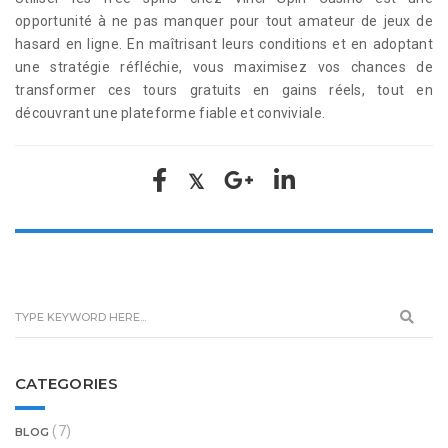
opportunité à ne pas manquer pour tout amateur de jeux de
hasard en ligne. En maîtrisant leurs conditions et en adoptant
une stratégie réfléchie, vous maximisez vos chances de
transformer ces tours gratuits en gains réels, tout en
découvrant une plateforme fiable et conviviale.
CATEGORIES
(7)
BLOG