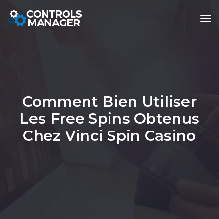
Tog
nav
Comment Bien Utiliser
Les Free Spins Obtenus
Chez Vinci Spin Casino