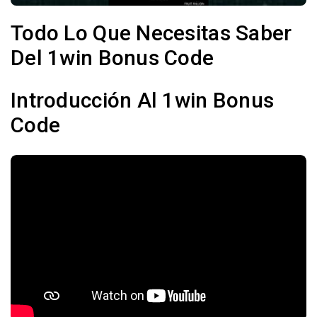
Todo Lo Que Necesitas Saber
Del 1win Bonus Code
Introducción Al 1win Bonus
Code