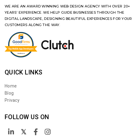
WE ARE AN AWARD WINNING WEB DESIGN AGENCY WITH OVER 20+
YEARS’ EXPERIENCE. WE HELP GUIDE BUSINESSES THROUGH THE
DIGITAL LANDSCAPE, DESIGNING BEAUTIFUL EXPERIENCES FOR YOUR
CUSTOMERS ALONG THE WAY.
QUICK LINKS
Home
Blog
Privacy
FOLLOW US ON