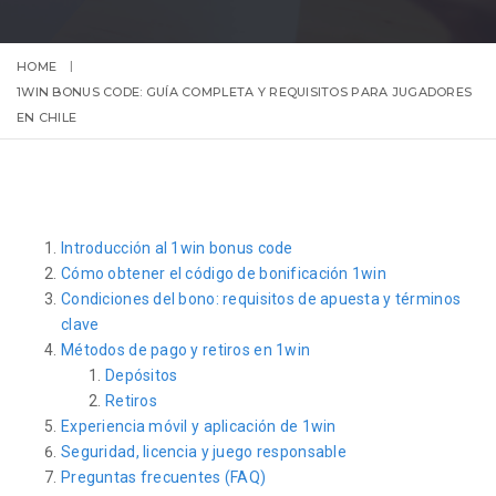
HOME
1WIN BONUS CODE: GUÍA COMPLETA Y REQUISITOS PARA JUGADORES
EN CHILE
Introducción al 1win bonus code
Cómo obtener el código de bonificación 1win
Condiciones del bono: requisitos de apuesta y términos
clave
Métodos de pago y retiros en 1win
Depósitos
Retiros
Experiencia móvil y aplicación de 1win
Seguridad, licencia y juego responsable
Preguntas frecuentes (FAQ)