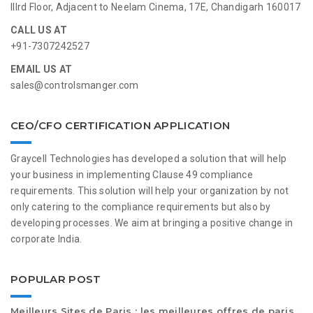
IIIrd Floor, Adjacent to Neelam Cinema, 17E, Chandigarh 160017
CALL US AT
+91-7307242527
EMAIL US AT
sales@controlsmanger.com
CEO/CFO CERTIFICATION APPLICATION
Graycell Technologies has developed a solution that will help
your business in implementing Clause 49 compliance
requirements. This solution will help your organization by not
only catering to the compliance requirements but also by
developing processes. We aim at bringing a positive change in
corporate India.
POPULAR POST
Meilleurs Sites de Paris : les meilleures offres de paris…