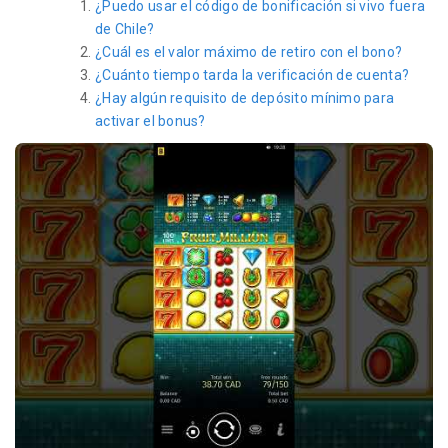
¿Puedo usar el código de bonificación si vivo fuera
de Chile?
¿Cuál es el valor máximo de retiro con el bono?
¿Cuánto tiempo tarda la verificación de cuenta?
¿Hay algún requisito de depósito mínimo para
activar el bonus?