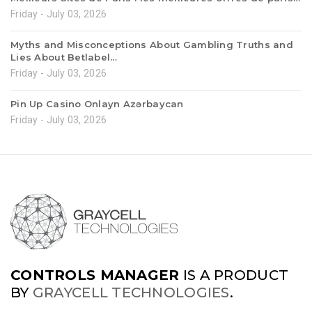
Friday - July 03, 2026
Myths and Misconceptions About Gambling Truths and
Lies About Betlabel…
Friday - July 03, 2026
Pin Up Casino Onlayn Azərbaycan
Friday - July 03, 2026
CONTROLS MANAGER
IS A PRODUCT
BY
GRAYCELL TECHNOLOGIES
.